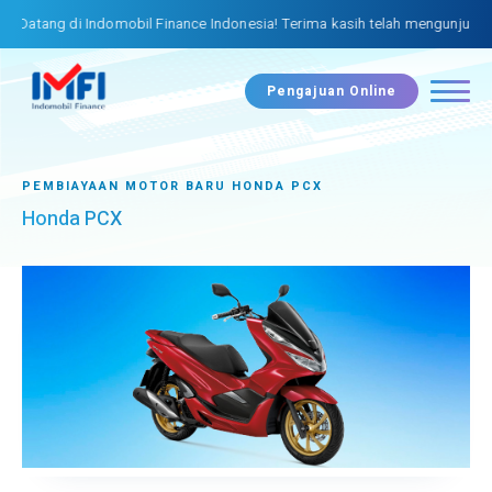
Datang di Indomobil Finance Indonesia! Terima kasih telah mengunjungi w
Pengajuan Online
PEMBIAYAAN MOTOR BARU HONDA PCX
Honda PCX