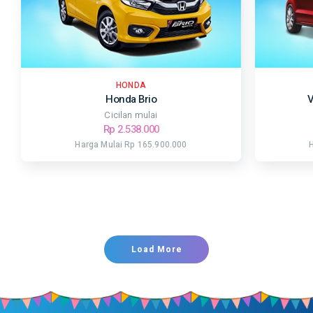
HONDA
Honda Brio
V
Cicilan mulai
Rp 2.538.000
Harga Mulai Rp 165.900.000
Load More