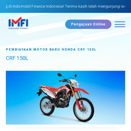
g di Indomobil Finance Indonesia! Terima kasih telah mengunjungi websit
Pengajuan Online
PEMBIAYAAN MOTOR BARU HONDA CRF 150L
CRF 150L