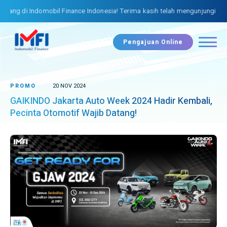
ng di Indomobil Finance Indonesia! Terima kasih telah mengunjungi websi
Pengajuan Online
PROMO
20 NOV 2024
GAIKINDO Jakarta Auto Week 2024 Hadir Kembali,
Pecinta Otomotif Wajib Datang!