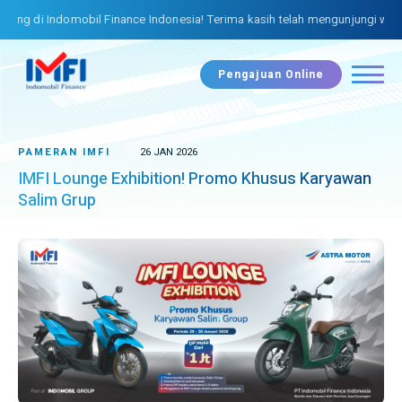
g di Indomobil Finance Indonesia! Terima kasih telah mengunjungi websit
Pengajuan Online
PAMERAN IMFI
26 JAN 2026
IMFI Lounge Exhibition! Promo Khusus Karyawan
Salim Grup