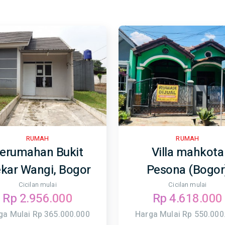
RUMAH
RUMAH
erumahan Bukit
Villa mahkota
kar Wangi, Bogor
Pesona (Bogor
Cicilan mulai
Cicilan mulai
Rp 2.956.000
Rp 4.618.000
ga Mulai Rp 365.000.000
Harga Mulai Rp 550.000