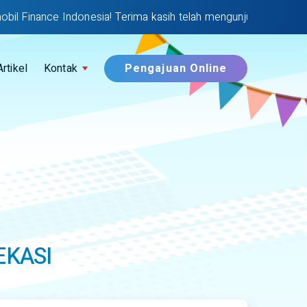
nce Indonesia! Terima kasih telah mengunjungi website IMFI |
Artikel
Kontak
Pengajuan Online
EKASI