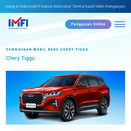
atang di Indomobil Finance Indonesia! Terima kasih telah mengunjungi we
Pengajuan Online
PEMBIAYAAN MOBIL BARU CHERY TIGGO
Chery Tiggo